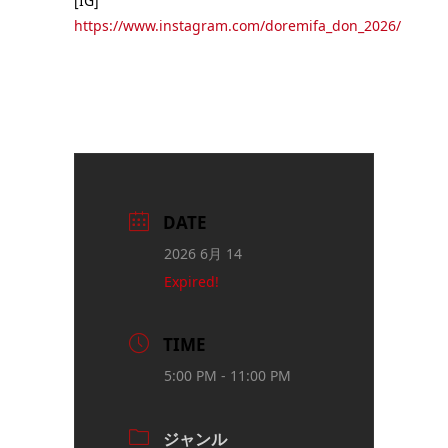
[IG]
https://www.instagram.com/doremifa_don_2026/
DATE
2026 6月 14
Expired!
TIME
5:00 PM - 11:00 PM
ジャンル