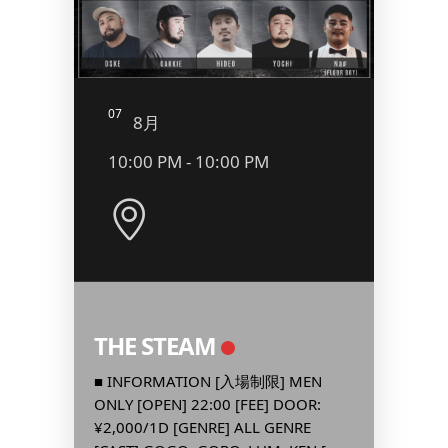
07
08
8月
8
10:00 PM - 10:00 PM
9:00
THE STEAM
二丁目
BOD
IX
■ INFORMATION [入場制限] MEN
k
ONLY [OPEN] 22:00 [FEE] DOOR:
■ INF
or チ
¥2,000/1D [GENRE] ALL GENRE
[OPEN] 