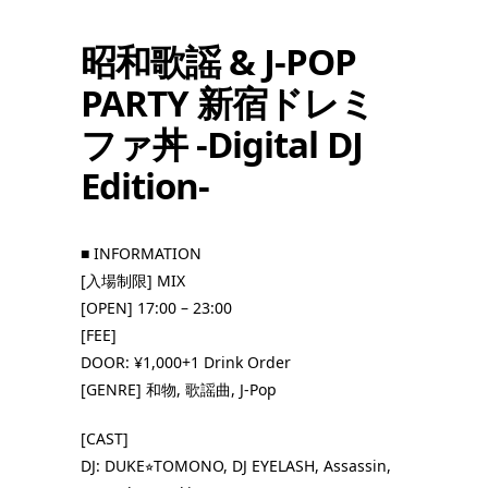
昭和歌謡 & J-POP
PARTY 新宿ドレミ
ファ丼 -Digital DJ
Edition-
■ INFORMATION
[入場制限] MIX
[OPEN] 17:00 – 23:00
[FEE]
DOOR: ¥1,000+1 Drink Order
[GENRE] 和物, 歌謡曲, J-Pop
[CAST]
DJ: DUKE⭐︎TOMONO, DJ EYELASH, Assassin,