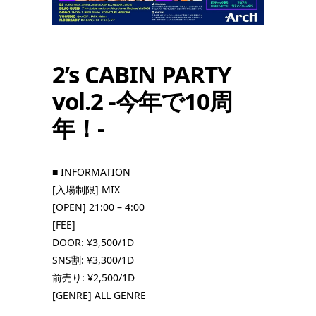
2’s CABIN PARTY
vol.2 -今年で10周
年！-
■ INFORMATION
[入場制限] MIX
[OPEN] 21:00 – 4:00
[FEE]
DOOR: ¥3,500/1D
SNS割: ¥3,300/1D
前売り: ¥2,500/1D
[GENRE] ALL GENRE