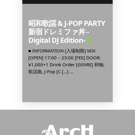
 by
昭和歌謡 & J-POP PARTY
130+
新宿ドレミファ丼 -
■ INF
Digital DJ Edition-
[OPEN] 
IX
¥2,500
OOR:
■ INFORMATION [入場制限] MIX
¥1,500
CAST]
[OPEN] 17:00 – 23:00 [FEE] DOOR:
¥1,000+1 Drink Order [GENRE] 和物,
歌謡曲, J-Pop [C […] ...