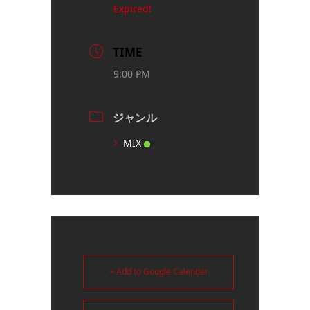
Expired!
TIME
9:00 PM
ジャンル
MIX
+ Add to Google Calendar