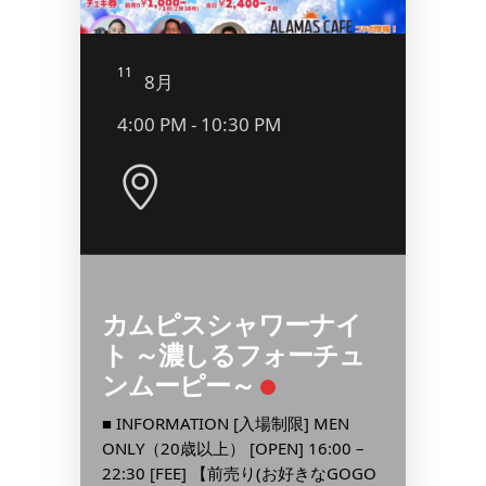
11
12
8月
8
4:00 PM - 10:30 PM
8:00
カムピスシャワーナイ
QUE
ト ～濃しるフォーチュ
IX
■ INF
ンムーピー～
OOR:
[OPEN] 
0):
¥1,0
■ INFORMATION [入場制限] MEN
..
ルチャー
ONLY（20歳以上） [OPEN] 16:00 –
[…] ...
22:30 [FEE] 【前売り(お好きなGOGO