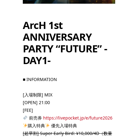
ArcH 1st
ANNIVERSARY
PARTY “FUTURE” -
DAY1-
■ INFORMATION
[入場制限] MIX
[OPEN] 21:00
[FEE]
前売券
https://livepocket.jp/e/future2026
購入特典
優先入場特典
[超早割] Super Early Bird: ¥10,000/4D（数量