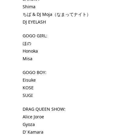
Shima
ちば & DJ Moja（なまってナイト）
DJ EYELASH
GOGO GIRL:
ほの
Honoka
Misa
GOGO BOY:
Eisuke
KOSE
SUGI
DRAG QUEEN SHOW:
Alice Joroe
Gyoza
D’ Kamara