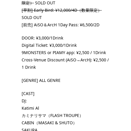
限定）
SOLD OUT
[早割] Early Bird: ¥12,000/4D（数量限定）
SOLD OUT
[前売] AiSO＆ArcH 1Day Pass: ¥6,500/2D
DOOR: ¥3,000/1Drink
Digital Ticket: ¥3,000/1Drink
9MONSTERS or PIAMY app: ¥2,500 / 1Drink
Cross-Venue Discount (AiSO→ArcH): ¥2,500 /
1 Drink
[GENRE] ALL GENRE
[CAST]
DJ:
Katimi Al
カミナリサマ（FLASH TROUPE）
CABIN（MASAKI & SHUTO）
SAKURA