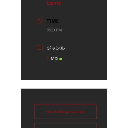
Expired!
TIME
9:00 PM
ジャンル
MIX
+ Add to Google Calendar