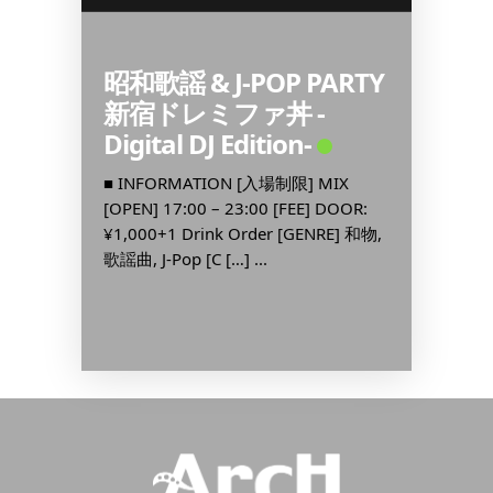
 by
昭和歌謡 & J-POP PARTY
130+
新宿ドレミファ丼 -
■ INF
Digital DJ Edition-
[OPEN] 
IX
¥2,500
OOR:
■ INFORMATION [入場制限] MIX
¥1,500
CAST]
[OPEN] 17:00 – 23:00 [FEE] DOOR:
¥1,000+1 Drink Order [GENRE] 和物,
歌謡曲, J-Pop [C […] ...