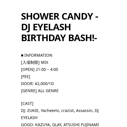
SHOWER CANDY -
DJ EYELASH
BIRTHDAY BASH!-
■ INFORMATION
[入場制限] MIX
[OPEN] 21:00 – 4:00
[FEE]
DOOR: ¥2,000/1D
[GENRE] ALL GENRE
[CAST]
DJ: ZUKIE, Yacheemi, crazist, Assassin, DJ
EYELASH
GOGO: KAZUYA, GLAY, ATSUSHI FUJINAMI