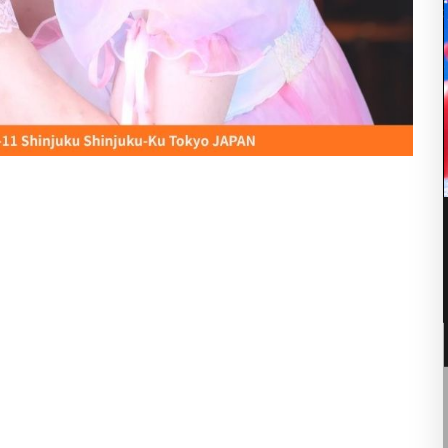
10
8月
10:00 PM
130++ X Speed
:00 –
■ INFORMATION [入場制限] MIX [OPEN] 22:00 –