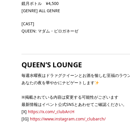
夏の日差しを感じるまで [FEE] DOOR: ¥3,0
鏡月ボトル ¥4,500
OPEN] 20:00 –
痴女丈割: ¥2,000/1D ゼロゼロ割: ¥1,500/ […]
D SNSディスカウン
[GENRE] ALL GENRE
 […] ...
[CAST]
QUEEN: マダム・ピロガネーゼ
QUEEN’S LOUNGE
毎週水曜夜はドラァグクイーンとお酒を愉しむ至福のラウ
あなたの夜を華やかにナビゲートします
※掲載されている内容は変更する可能性がございます
最新情報はイベント公式SNSとあわせてご確認ください。
[X]
https://x.com/_clubArcH
[IG]
https://www.instagram.com/_clubarch/