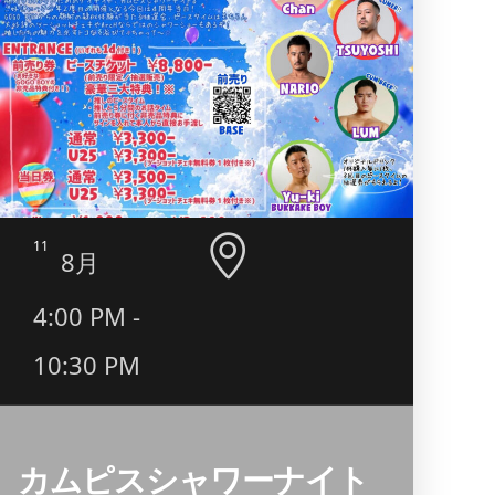
11
12
8月
4:00 PM -
8:0
10:30 PM
PM
カムピスシャワーナイト
QUE