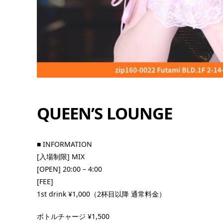
QUEEN’S LOUNGE
15
8月
10:00 PM
■ INFORMATION
[入場制限] MIX
[OPEN] 20:00 – 4:00
[FEE]
4 23周
ゼロゼロ世代 vol.2
1st drink ¥1,000（2杯目以降 通常料金）
■ INFORMATION [入場制限] MIX [OPEN] 22
ボトルチャージ ¥1,500