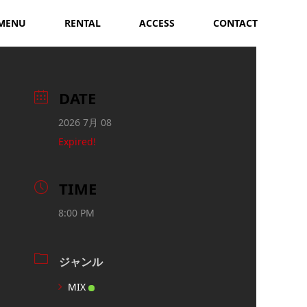
MENU
RENTAL
ACCESS
CONTACT
DATE
2026 7月 08
Expired!
TIME
8:00 PM
ジャンル
MIX