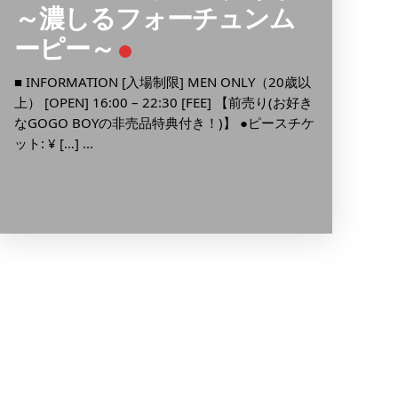
～濃しるフォーチュンム
■ INFO
ーピー～
4:00 [
金） ボ
■ INFORMATION [入場制限] MEN ONLY（20歳以
[…] ...
上） [OPEN] 16:00 – 22:30 [FEE] 【前売り(お好き
なGOGO BOYの非売品特典付き！)】 ●ピースチケ
ット: ¥ […] ...