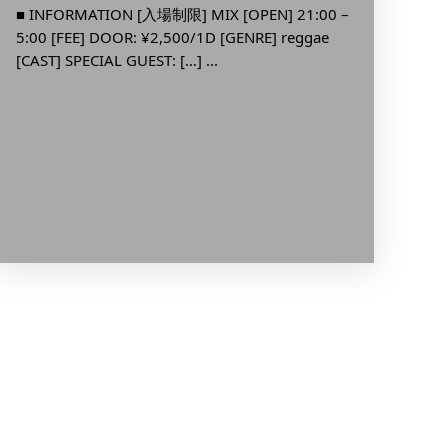
新宿
■ INFORMATION [入場制限] MIX [OPEN] 21:00 –
5:00 [FEE] DOOR: ¥2,500/1D [GENRE] reggae
DJ E
[CAST] SPECIAL GUEST: […] ...
■ INFO
23:00 [
[GENRE]