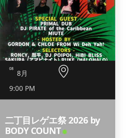
08
09
8月
9:00 PM
5:0
11:
二丁目レゲエ祭 2026 by
BODY COUNT
昭和歌