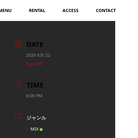
MENU
RENTAL
ACCESS
CONTACT
DATE
2026 6月 22
Expired!
TIME
8:00 PM
ジャンル
MIX