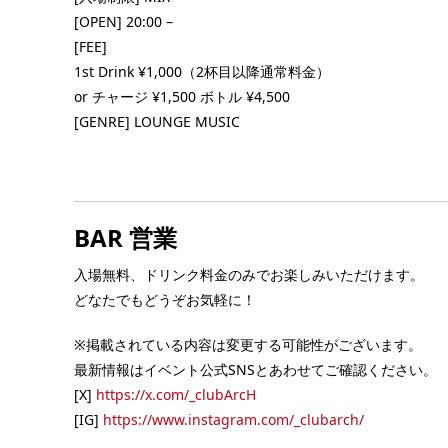
チュンム
[OPEN] 20:00 –
■ INFORMATION [入場制限] MIX [OPEN] 20
[FEE]
4:00 [FEE] 1st drink ¥1,000（2杯目以降
金） ボトルチャージ¥1,500 鏡月ボトル ¥4
1st Drink ¥1,000（2杯目以降通常料金）
EN ONLY（20歳以
[…] ...
or チャージ ¥1,500 ボトル ¥4,500
FEE] 【前売り(お好き
[GENRE] LOUNGE MUSIC
！)】 ●ピースチケ
BAR 営業
入場無料、ドリンク料金のみでお楽しみいただけます。
どなたでもどうぞお気軽に！
※掲載されている内容は変更する可能性がございます。
最新情報はイベント公式SNSとあわせてご確認ください。
[X]
https://x.com/_clubArcH
[IG]
https://www.instagram.com/_clubarch/