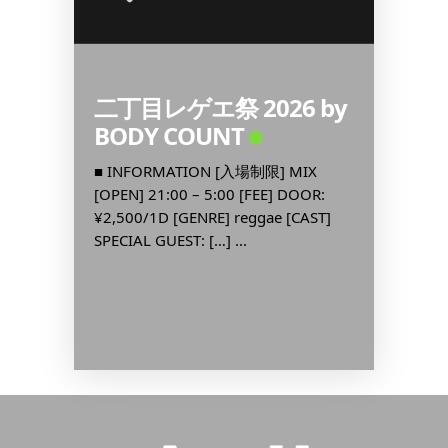
二丁目レゲエ祭 2026 by
昭和歌
BODY COUNT
新宿
MEN
Digit
OR:
■ INFORMATION [入場制限] MIX
RE
[OPEN] 21:00 – 5:00 [FEE] DOOR:
■ INF
EN […]
¥2,500/1D [GENRE] reggae [CAST]
[OPEN] 
SPECIAL GUEST: […] ...
¥1,000
歌謡曲, J-