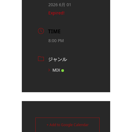
2026 6月 01
Expired!
TIME
8:00 PM
ジャンル
MIX
+ Add to Google Calendar