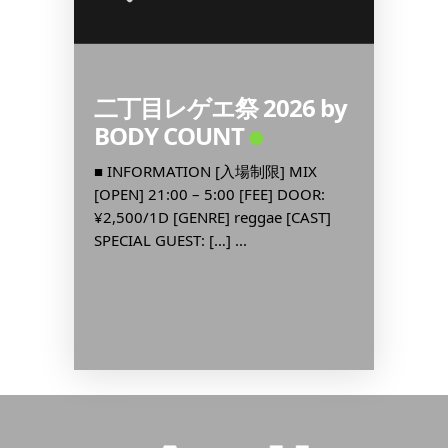
二丁目レゲエ祭 2026 by
昭和歌
BODY COUNT
新宿
MEN
Digit
OR:
■ INFORMATION [入場制限] MIX
RE
[OPEN] 21:00 – 5:00 [FEE] DOOR:
■ INF
EN […]
¥2,500/1D [GENRE] reggae [CAST]
[OPEN] 
SPECIAL GUEST: […] ...
¥1,000
歌謡曲, J-