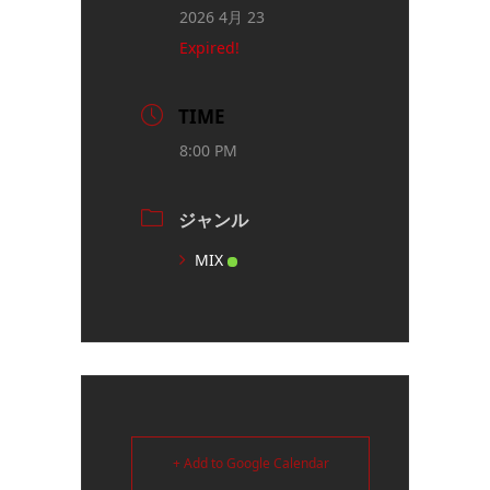
2026 4月 23
Expired!
TIME
8:00 PM
ジャンル
MIX
+ Add to Google Calendar