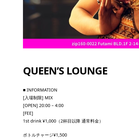
QUEEN’S LOUNGE
13
8月
8:00 PM
■ INFORMATION
[入場制限] MIX
[OPEN] 20:00 – 4:00
[FEE]
ゆうちゃんDAY
1st drink ¥1,000（2杯目以降 通常料金）
E
■ INFORMATION [入場制限] MIX [OPEN] 20
ボトルチャージ¥1,500