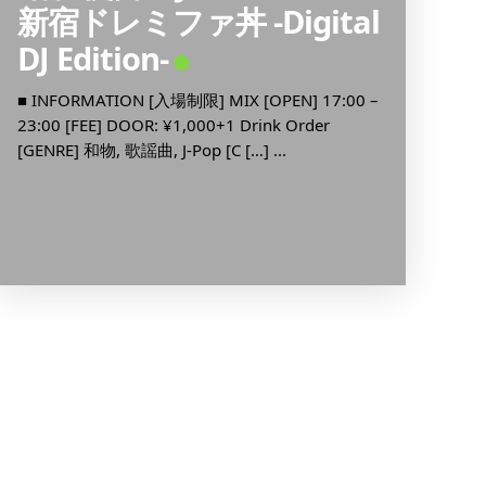
5:00 [
新宿ドレミファ丼 -Digital
(22:00
DJ Edition-
■ INFORMATION [入場制限] MIX [OPEN] 17:00 –
23:00 [FEE] DOOR: ¥1,000+1 Drink Order
[GENRE] 和物, 歌謡曲, J-Pop [C […] ...