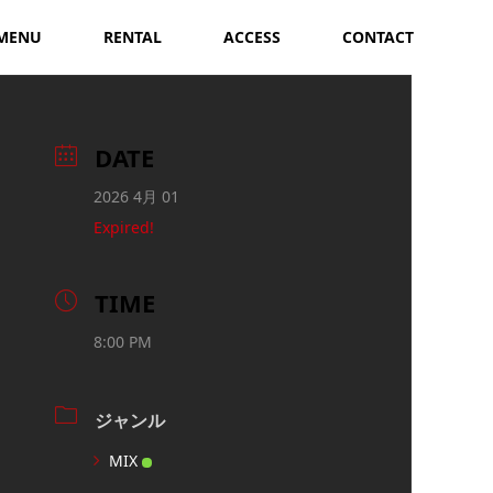
MENU
RENTAL
ACCESS
CONTACT
DATE
2026 4月 01
Expired!
TIME
8:00 PM
ジャンル
MIX