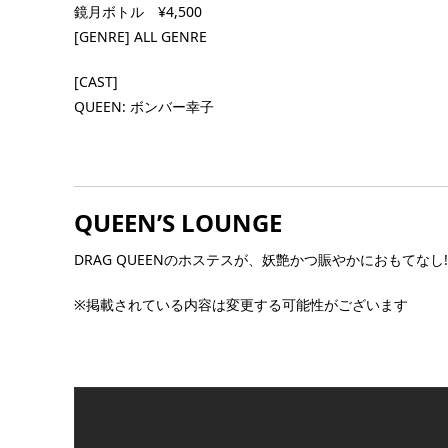
[FEE] 1st Drink ¥1,000（2杯目以降通常料
鏡月ボトル ¥4,500
OPEN] 20:00 –
チャージ ¥1,500 ボトル ¥4,500 [GEN […] ..
[GENRE] ALL GENRE
00（2杯目以降 通常料
ボトル ¥4,5
[CAST]
QUEEN: ボンバー幸子
QUEEN’S LOUNGE
DRAG QUEENのホステスが、妖艶かつ賑やかにおもてなし!
※掲載されている内容は変更する可能性がございます