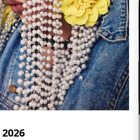
06
8月
8:00 PM
ゆうちゃんDAY
 2026
ト
■ INFORMATION [入場制限] MIX [OPEN] 20:00 –