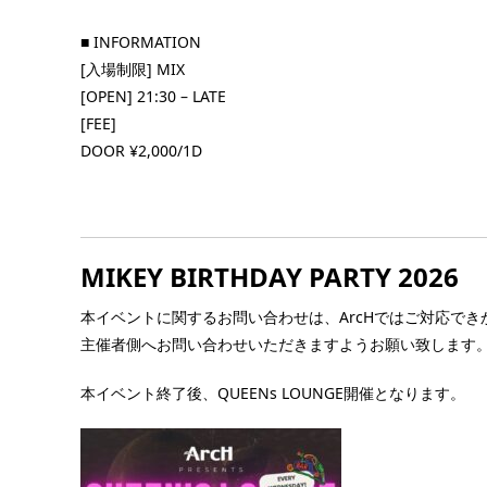
 超早割
～濃しるフォーチュン
(4:00 […] ...
■ INFORMATION
ーピー～
[入場制限] MIX
[OPEN] 21:30 – LATE
■ INFORMATION [入場制限] MEN ONLY
[FEE]
上） [OPEN] 16:00 – 22:30 [FEE] 【前売
なGOGO BOYの非売品特典付き！)】 ●ピ
DOOR ¥2,000/1D
ット: ¥ […] ...
MIKEY BIRTHDAY PARTY 2026
本イベントに関するお問い合わせは、ArcHではご対応でき
主催者側へお問い合わせいただきますようお願い致します
本イベント終了後、QUEENs LOUNGE開催となります。