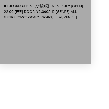
■ INFO
■ INFORMATION [入場制限] MEN ONLY [OPEN]
5:00 [F
22:00 [FEE] DOOR: ¥2,000/1D [GENRE] ALL
GENRE [CAST] GOGO: GORO, LUM, KEN […] ...