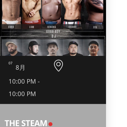
07
08
8月
10:00 PM -
9:0
10:00 PM
二丁
BO
THE STEAM