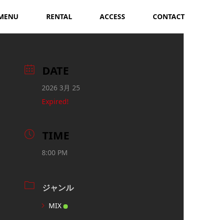
MENU
RENTAL
ACCESS
CONTACT
DATE
2026 3月 25
Expired!
TIME
8:00 PM
ジャンル
MIX