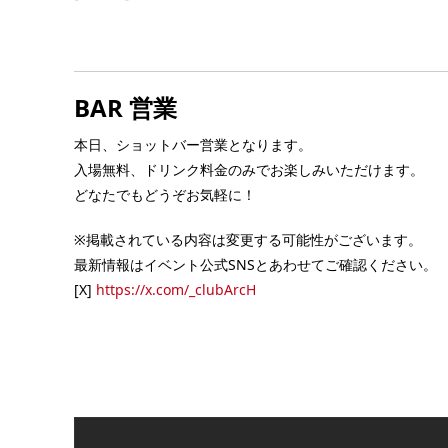
■ INFORMATION [入場制限] MIX [OPEN] 21
 ONLY [OPEN]
5:00 [FEE] DOOR: ¥2,500/1D [GENRE] reg
GENRE] ALL
[CAST] SPECIAL GUEST: […] ...
 KEN […] ...
BAR 営業
本日、ショットバー営業となります。
入場無料、ドリンク料金のみでお楽しみいただけます。
どなたでもどうぞお気軽に！
※掲載されている内容は変更する可能性がございます。
最新情報はイベント公式SNSとあわせてご確認ください。
[X]
https://x.com/_clubArcH