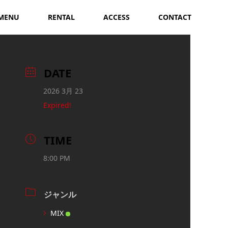
MENU
RENTAL
ACCESS
CONTACT
DATE
2026 3月 23
Expired!
TIME
8:00 PM
ジャンル
MIX