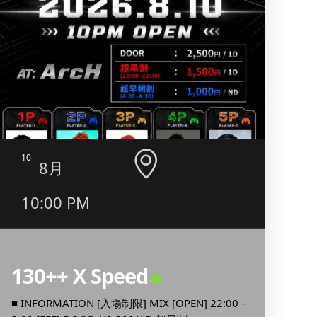
10
11
8月
10:00 PM
4:0
10:
130++ X Speed
カ
■ INFORMATION [入場制限] MIX [OPEN] 22:00 –