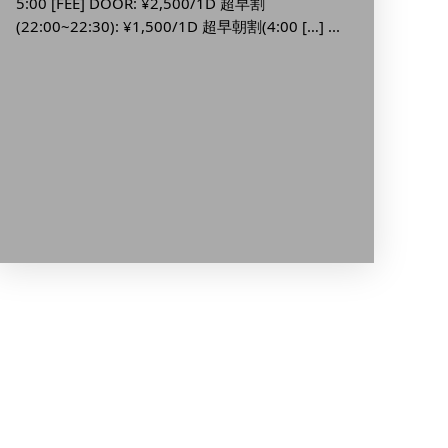
5:00 [FEE] DOOR: ¥2,500/1D 超早割
～
(22:00~22:30): ¥1,500/1D 超早朝割(4:00 […] ...
ー
■ INF
上） [OP
なGOG
ット: ¥ [