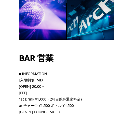
BAR 営業
08
8月
9:00 PM
■ INFORMATION
[入場制限] MIX
[OPEN] 20:00 –
[FEE]
二丁目レゲエ祭 2026 b
1st Drink ¥1,000（2杯目以降通常料金）
BODY COUNT
or チャージ ¥1,500 ボトル ¥4,500
[GENRE] LOUNGE MUSIC