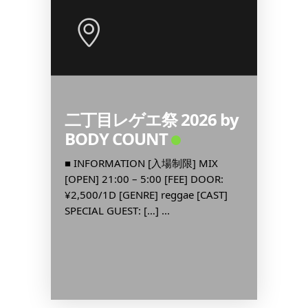
二丁目レゲエ祭 2026 by
昭和歌
BODY COUNT
新宿
MEN
Digit
OR:
■ INFORMATION [入場制限] MIX
RE
[OPEN] 21:00 – 5:00 [FEE] DOOR:
■ INF
EN […]
¥2,500/1D [GENRE] reggae [CAST]
[OPEN] 
SPECIAL GUEST: […] ...
¥1,000
歌謡曲, J-