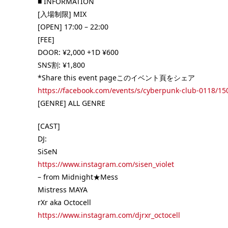
■ INFORMATION
[FEE] 1st Drink ¥1,000（2杯目以降通常料
OPEN] 20:00 –
チャージ ¥1,500 ボトル ¥4,500 [GEN […] ..
[入場制限] MIX
00（2杯目以降 通常料
[OPEN] 17:00 – 22:00
ボトル ¥4,5
[FEE]
DOOR: ¥2,000 +1D ¥600
SNS割: ¥1,800
*Share this event pageこのイベント頁をシェア
https://facebook.com/events/s/cyberpunk-club-0118/1
[GENRE] ALL GENRE
[CAST]
DJ:
SiSeN
https://www.instagram.com/sisen_violet
– from Midnight★Mess
Mistress MAYA
rXr aka Octocell
https://www.instagram.com/djrxr_octocell