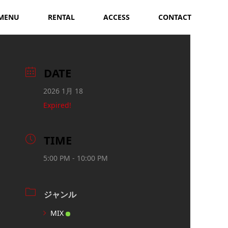
MENU
RENTAL
ACCESS
CONTACT
DATE
2026 1月 18
Expired!
TIME
5:00 PM - 10:00 PM
ジャンル
MIX