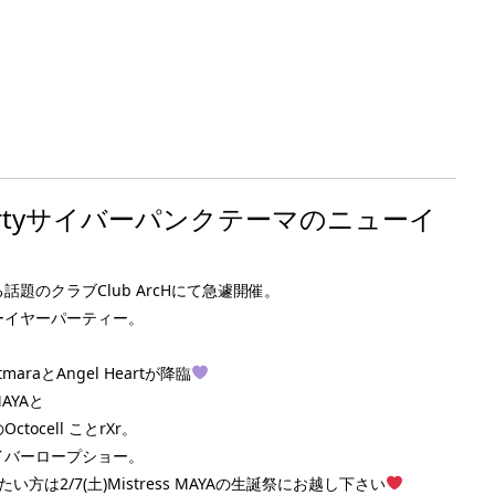
ear Partyサイバーパンクテーマのニューイ
のクラブClub ArcHにて急遽開催。
ーイヤーパーティー。
araとAngel Heartが降臨
MAYAと
ocell ことrXr。
サイバーロープショー。
2/7(土)Mistress MAYAの生誕祭にお越し下さい