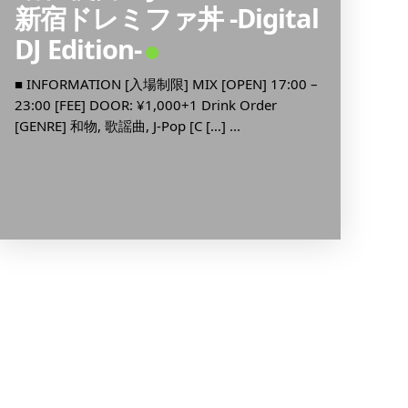
5:00 [
新宿ドレミファ丼 -Digital
(22:00
DJ Edition-
■ INFORMATION [入場制限] MIX [OPEN] 17:00 –
23:00 [FEE] DOOR: ¥1,000+1 Drink Order
[GENRE] 和物, 歌謡曲, J-Pop [C […] ...