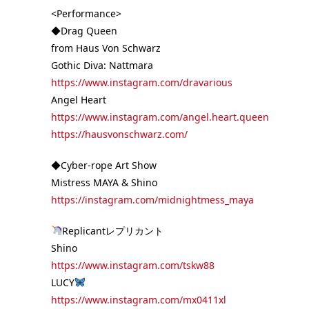
<Performance>
◆Drag Queen
from Haus Von Schwarz
Gothic Diva: Nattmara
https://www.instagram.com/dravarious
Angel Heart
https://www.instagram.com/angel.heart.queen
https://hausvonschwarz.com/
◆Cyber-rope Art Show
Mistress MAYA & Shino
https://instagram.com/midnightmess_maya
Replicantレプリカント
Shino
https://www.instagram.com/tskw88
LUCY
https://www.instagram.com/mx0411xl