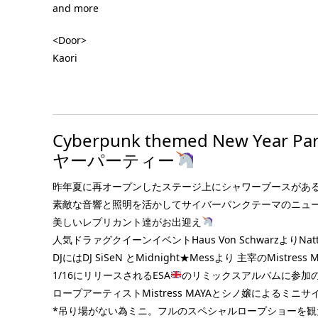
and more
<Door>
Kaori
Cyberpunk themed New Y
ヤーパーティー
昨年夏に再オープンしたステージ上にシャワーブースがある話題
素敵な音響と照明を活かしてサイバーパンクテーマのニュ
美しいレプリカント達がお出迎え
人気ドラァグクイーンイベントHaus Von SchwarzよりNattm
DJにはDJ SiSeN とMidnight★Messより 主宰のMistress 
1/16にリリースされるESA
のリミックスアルバムに参加のOct
ロープアーティストMistress MAYAとシノ嬢によるミニ
*吊り場がない為ミニ。フルのスペシャルロープショーを観たい方は