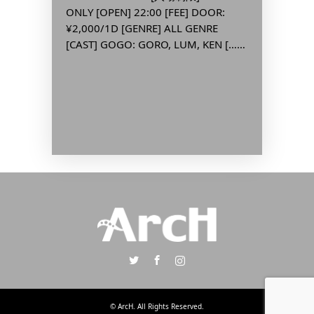
k
ONLY [OPEN] 22:00 [FEE] DOOR:
■ INF
or チ
¥2,000/1D [GENRE] ALL GENRE
[OPEN] 
[GEN
[CAST] GOGO: GORO, LUM, KEN […]
¥2,500/
...
Twitter
Facebook
Instagram
©
ArcH
. All Rights Reserved.