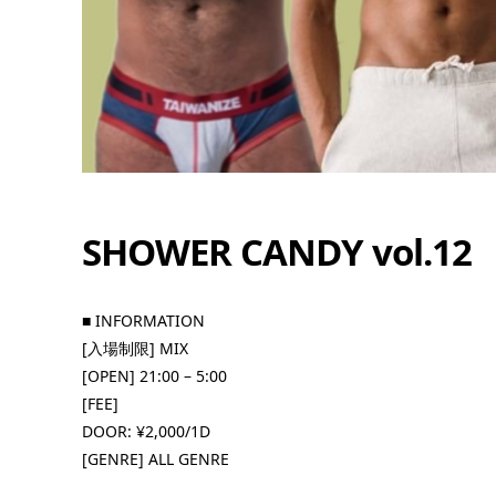
SHOWER CANDY vol.12
12
8月
8:00 PM - 8:00
■ INFORMATION
[入場制限] MIX
PM
[OPEN] 21:00 – 5:00
[FEE]
DOOR: ¥2,000/1D
[GENRE] ALL GENRE
ーナイト
QUEEN’S LOUNGE