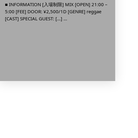
新宿
■ INFORMATION [入場制限] MIX [OPEN] 21:00 –
5:00 [FEE] DOOR: ¥2,500/1D [GENRE] reggae
DJ E
[CAST] SPECIAL GUEST: […] ...
■ INFO
23:00 [
[GENRE]