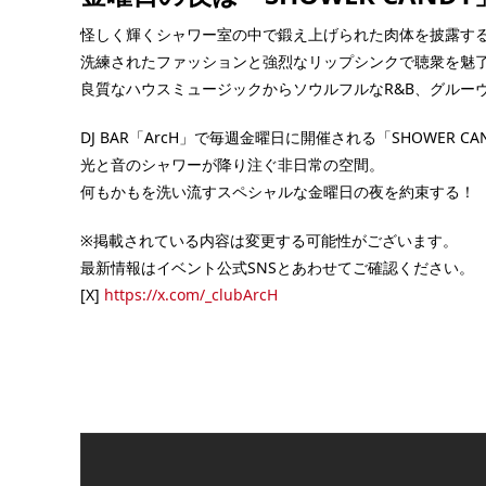
怪しく輝くシャワー室の中で鍛え上げられた肉体を披露する
洗練されたファッションと強烈なリップシンクで聴衆を魅
良質なハウスミュージックからソウルフルなR&B、グルーヴ
DJ BAR「ArcH」で毎週金曜日に開催される「SHOWER CA
光と音のシャワーが降り注ぐ非日常の空間。
何もかもを洗い流すスペシャルな金曜日の夜を約束する！
※掲載されている内容は変更する可能性がございます。
最新情報はイベント公式SNSとあわせてご確認ください。
[X]
https://x.com/_clubArcH