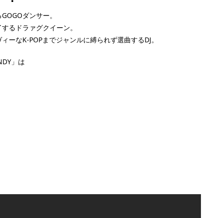
GOGOダンサー。
了するドラァグクイーン。
ィーなK-POPまでジャンルに縛られず選曲するDJ。
NDY」は