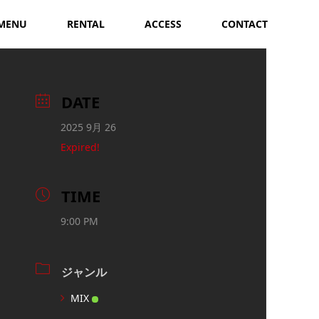
MENU
RENTAL
ACCESS
CONTACT
DATE
2025 9月 26
Expired!
TIME
9:00 PM
ジャンル
MIX