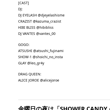
チュンム
[CAST]
■ INFORMATION [入場制限] MIX [OPEN] 20
DJ:
4:00 [FEE] 1st drink ¥1,000（2杯目以降
DJ EYELASH @djeyelashisme
金） ボトルチャージ¥1,500 鏡月ボトル ¥4
CRAZIST @kazuma_crazist
EN ONLY（20歳以
[…] ...
HIBI BLISS @hibibliss
FEE] 【前売り(お好き
DJ VANTES @vantes_00
！)】 ●ピースチケ
GOGO:
ATSUSHI @atsushi_fujinami
SHOW-1 @shoichi_no_insta
GLAY @leo_gr4y
DRAG QUEEN:
ALICE JOROE @alicejoroe
金曜日の夜は「SHOWER CANDY