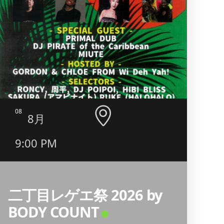
08
09
8月
9:00 PM
5:0
11:
二丁目レゲエ祭 2026 by
BODY COUNT
昭和歌