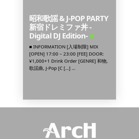
 by
昭和歌謡 & J-POP PARTY
130+
新宿ドレミファ丼 -
■ INF
Digital DJ Edition-
[OPEN] 
IX
¥2,500
OOR:
■ INFORMATION [入場制限] MIX
¥1,500
CAST]
[OPEN] 17:00 – 23:00 [FEE] DOOR:
¥1,000+1 Drink Order [GENRE] 和物,
歌謡曲, J-Pop [C […] ...