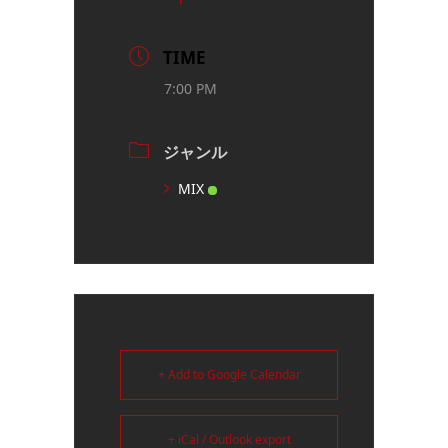
TIME
7:00 PM
ジャンル
MIX
+ Add to Google Calendar
+ iCal / Outlook export