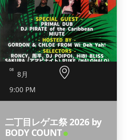
08
09
8月
9:00 PM
5:0
11:
二丁目レゲエ祭 2026 by
BODY COUNT
昭和歌