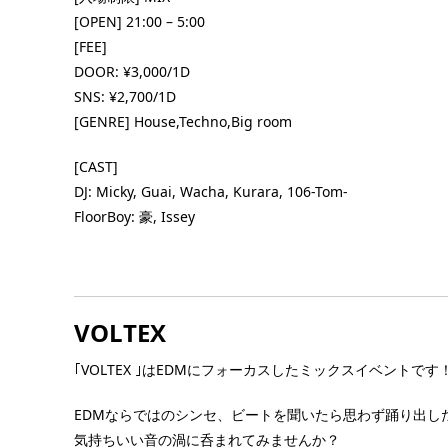
チュンム
[OPEN] 21:00 – 5:00
■ INFORMATION [入場制限] MIX [OPEN] 20
4:00 [FEE] 1st drink ¥1,000（2杯目以降
[FEE]
金） ボトルチャージ¥1,500 鏡月ボトル ¥4
DOOR: ¥3,000/1D
EN ONLY（20歳以
[…] ...
SNS: ¥2,700/1D
FEE] 【前売り(お好き
[GENRE] House,Techno,Big room
！)】 ●ピースチケ
[CAST]
DJ: Micky, Guai, Wacha, Kurara, 106-Tom-
FloorBoy: 豪, Issey
VOLTEX
｢VOLTEX ｣はEDMにフォーカスしたミックスイベントです
EDMならではのシンセ、ビートを聞いたら思わず踊り出し
気持ちいい音の渦に呑まれてみませんか？