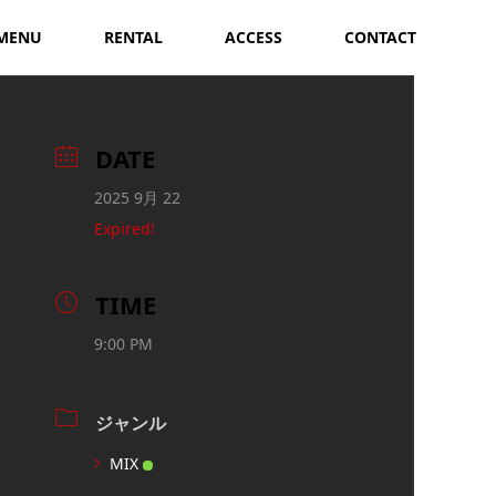
MENU
RENTAL
ACCESS
CONTACT
DATE
2025 9月 22
Expired!
TIME
9:00 PM
ジャンル
MIX