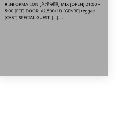
新宿
■ INFORMATION [入場制限] MIX [OPEN] 21:00 –
5:00 [FEE] DOOR: ¥2,500/1D [GENRE] reggae
DJ E
[CAST] SPECIAL GUEST: […] ...
■ INFO
23:00 [
[GENRE]