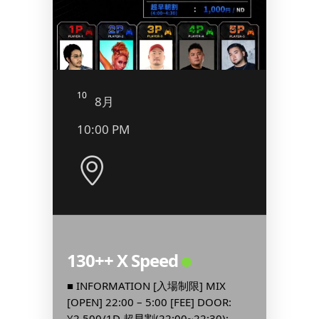
10
11
8月
8
10:00 PM
4:00
ARTY
130++ X Speed
カム
ト 
■ INFORMATION [入場制限] MIX
ンム
[OPEN] 22:00 – 5:00 [FEE] DOOR:
¥2,500/1D 超早割(22:00~22:30):