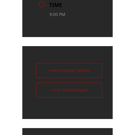
TIME
9:00 PM
+ Add to Google Calendar
+ iCal / Outlook export