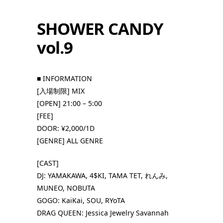
SHOWER CANDY
vol.9
■ INFORMATION
[入場制限] MIX
[OPEN] 21:00 – 5:00
[FEE]
DOOR: ¥2,000/1D
[GENRE] ALL GENRE
[CAST]
DJ: YAMAKAWA, 4$KI, TAMA TET, れんみ,
MUNEO, NOBUTA
GOGO: KaiKai, SOU, RYoTA
DRAG QUEEN: Jessica Jewelry Savannah