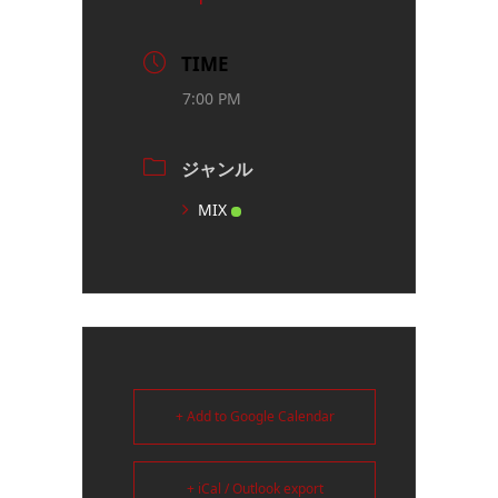
TIME
7:00 PM
ジャンル
MIX
+ Add to Google Calendar
+ iCal / Outlook export