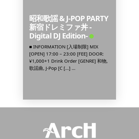
 by
昭和歌謡 & J-POP PARTY
130+
新宿ドレミファ丼 -
■ INF
Digital DJ Edition-
[OPEN] 
IX
¥2,500
OOR:
■ INFORMATION [入場制限] MIX
¥1,500
CAST]
[OPEN] 17:00 – 23:00 [FEE] DOOR:
¥1,000+1 Drink Order [GENRE] 和物,
歌謡曲, J-Pop [C […] ...