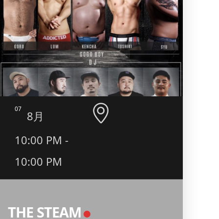
07
08
8月
10:00 PM -
9:0
10:00 PM
二丁
BO
THE STEAM