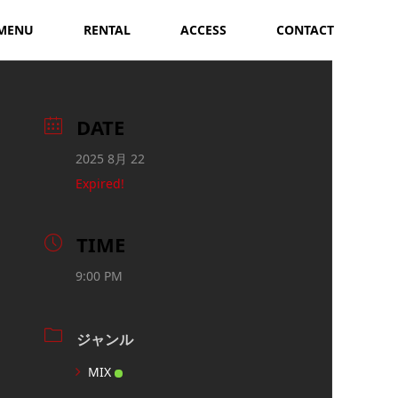
MENU
RENTAL
ACCESS
CONTACT
DATE
2025 8月 22
Expired!
TIME
9:00 PM
ジャンル
MIX