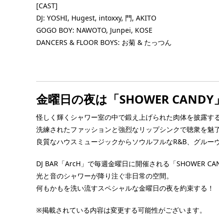
 超早割
～濃しるフォーチュン
[CAST]
(4:00 […] ...
DJ: YOSHI, Hugest, intoxxy, 門, AKITO
ーピー～
GOGO BOY: NAWOTO, Junpei, KOSE
DANCERS & FLOOR BOYS: お菊 & たっつん
■ INFORMATION [入場制限] MEN ONLY
上） [OPEN] 16:00 – 22:30 [FEE] 【前売
なGOGO BOYの非売品特典付き！)】 ●ピ
ット: ¥ […] ...
金曜日の夜は「SHOWER CANDY
怪しく輝くシャワー室の中で鍛え上げられた肉体を披露する
洗練されたファッションと強烈なリップシンクで聴衆を魅
良質なハウスミュージックからソウルフルなR&B、グルーヴ
DJ BAR「ArcH」で毎週金曜日に開催される「SHOWER CA
光と音のシャワーが降り注ぐ非日常の空間。
何もかもを洗い流すスペシャルな金曜日の夜を約束する！
※掲載されている内容は変更する可能性がございます。