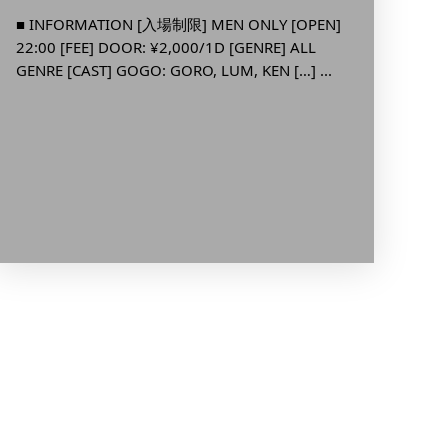
■ INFO
■ INFORMATION [入場制限] MEN ONLY [OPEN]
5:00 [F
22:00 [FEE] DOOR: ¥2,000/1D [GENRE] ALL
GENRE [CAST] GOGO: GORO, LUM, KEN […] ...