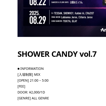
SHOWER CANDY vol.7
11
8月
4:00 PM -
■ INFORMATION
[入場制限] MIX
10:30 PM
[OPEN] 21:00 – 5:00
[FEE]
DOOR: ¥2,000/1D
[GENRE] ALL GENRE
カムピスシャワーナイ
OPEN] 22:00 –