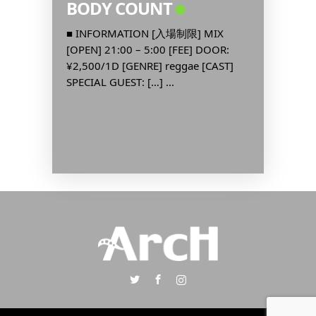
BODY COUNT
新宿
MEN
Digit
OR:
■ INFORMATION [入場制限] MIX
RE
[OPEN] 21:00 – 5:00 [FEE] DOOR:
■ INF
EN […]
¥2,500/1D [GENRE] reggae [CAST]
[OPEN] 
SPECIAL GUEST: […] ...
¥1,000
歌謡曲, J-
Twitter
Facebook
Instagram