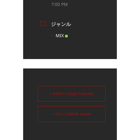
7:00 PM
ジャンル
MIX
+ Add to Google Calendar
+ iCal / Outlook export