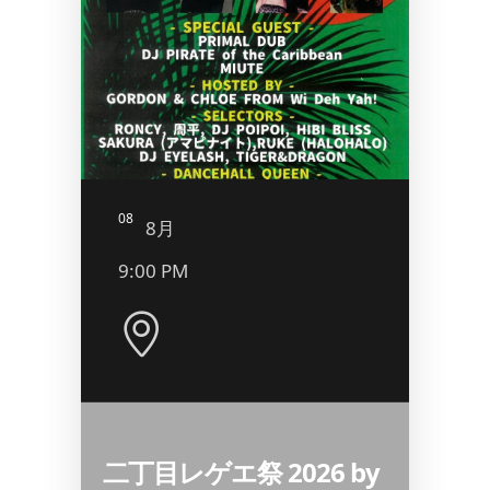
08
09
8月
8
9:00 PM
5:00
二丁目レゲエ祭 2026 by
昭和歌